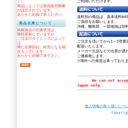
ご利用いただけます。
く）
商品によっては最低販売数量
が設定されています。
あらかじめ御了承ください。
送料別の商品は、基本送料60
ご負担をお願いします。
商品在庫について
沖縄、離島部、一部地域は別
掲載商品の在庫状況は
随時更新していますが、
ご注文のタイミングによって
ご注文を頂いてから1～5営業
は
配送いたします。
稀に在庫切れ、終息になる場
メーカー欠品などで出荷が遅
合もございます。
あらかじめ御了承下さい。
ご連絡致します。
※海外への発送は承っており
We can not accept or
Japan only.
個人情報の取り扱いにつ
Copyrig