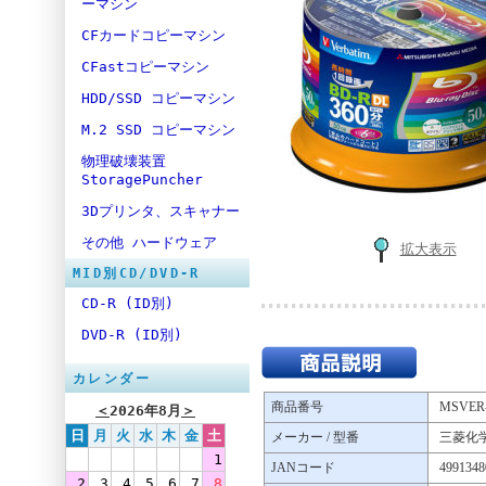
ーマシン
CFカードコピーマシン
CFastコピーマシン
HDD/SSD コピーマシン
M.2 SSD コピーマシン
物理破壊装置
StoragePuncher
3Dプリンタ、スキャナー
その他 ハードウェア
拡大表示
MID別CD/DVD-R
CD-R (ID別)
DVD-R (ID別)
カレンダー
商品番号
MSVER-
＜
2026年8月
＞
日
月
火
水
木
金
土
メーカー / 型番
三菱化学（
1
JANコード
4991348
2
3
4
5
6
7
8