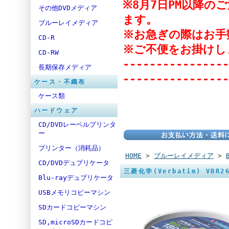
※8月7日PM以降
その他DVDメディア
ます。
ブルーレイメディア
※お急ぎの際はお手
CD-R
※ご不便をお掛けし
CD-RW
----------------
長期保存メディア
----------------
ケース・不織布
ケース類
ハードウェア
CD/DVDレーベルプリンタ
ー
プリンター（消耗品）
HOME
>
ブルーレイメディア
>
CD/DVDデュプリケータ
三菱化学(Verbatim) VBR2
Blu-rayデュプリケータ
USBメモリコピーマシン
SDカードコピーマシン
SD,microSDカードコピ