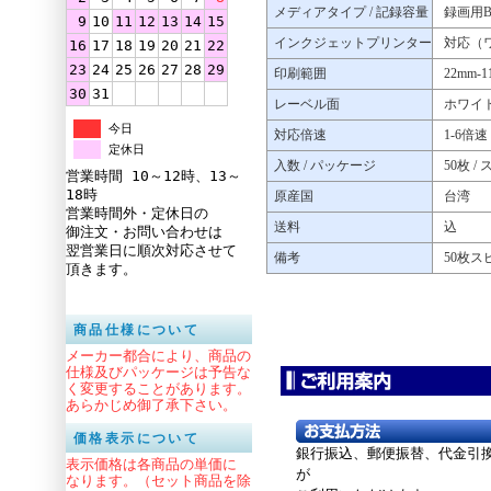
メディアタイプ / 記録容量
録画用B
9
10
11
12
13
14
15
インクジェットプリンター
対応（
16
17
18
19
20
21
22
23
24
25
26
27
28
29
印刷範囲
22mm-1
30
31
レーベル面
ホワイ
今日
対応倍速
1-6倍速
定休日
入数 / パッケージ
50枚 
営業時間 10～12時、13～
18時
原産国
台湾
営業時間外・定休日の
送料
込
御注文・お問い合わせは
翌営業日に順次対応させて
備考
50枚ス
頂きます。
商品仕様について
メーカー都合により、商品の
仕様及びパッケージは予告な
く変更することがあります。
あらかじめ御了承下さい。
価格表示について
銀行振込、郵便振替、
代金引
表示価格は各商品の単価に
が
なります。（セット商品を除