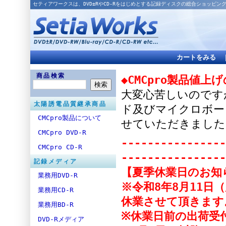
セティアワークスは、DVD±RやCD-Rをはじめとする記録ディスクの総合ショッピン
カートをみる
商品検索
◆CMCpro製品値上
大変心苦しいのですが
太陽誘電品質継承商品
ド及びマイクロボー
CMCpro製品について
せていただきました
CMCpro DVD-R
----------------
CMCpro CD-R
----------------
記録メディア
【夏季休業日のお知
業務用DVD-R
※令和8年8月11日
業務用CD-R
休業させて頂きます
業務用BD-R
※休業日前の出荷受付
DVD-Rメディア