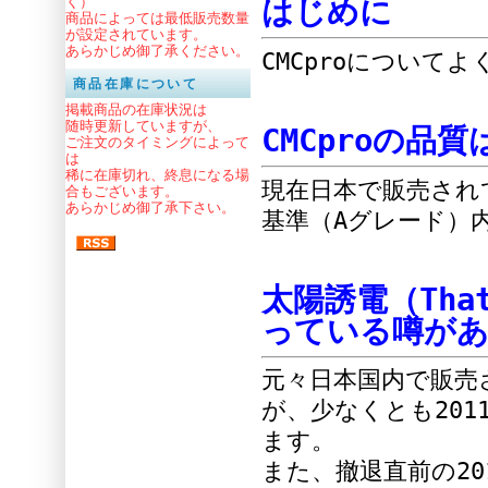
く）
はじめに
商品によっては最低販売数量
が設定されています。
あらかじめ御了承ください。
CMCproについ
商品在庫について
掲載商品の在庫状況は
随時更新していますが、
CMCproの品
ご注文のタイミングによって
は
稀に在庫切れ、終息になる場
現在日本で販売されて
合もございます。
あらかじめ御了承下さい。
基準（Aグレード）
太陽誘電（Th
っている噂があ
元々日本国内で販売
が、少なくとも20
ます。
また、撤退直前の20