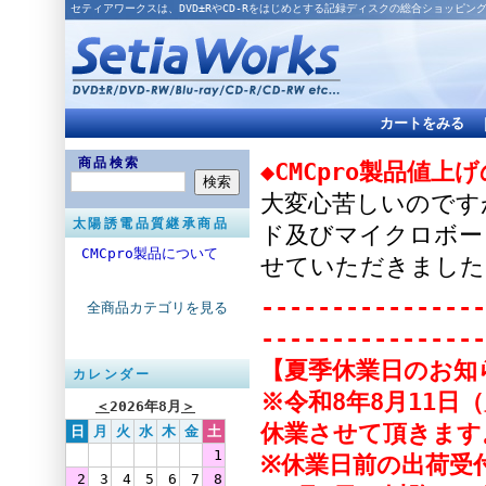
セティアワークスは、DVD±RやCD-Rをはじめとする記録ディスクの総合ショッピン
カートをみる
商品検索
◆CMCpro製品値上
大変心苦しいのですが
太陽誘電品質継承商品
ド及びマイクロボー
CMCpro製品について
せていただきました
----------------
全商品カテゴリを見る
----------------
【夏季休業日のお知
カレンダー
※令和8年8月11日
＜
2026年8月
＞
休業させて頂きます
日
月
火
水
木
金
土
1
※休業日前の出荷受付
2
3
4
5
6
7
8