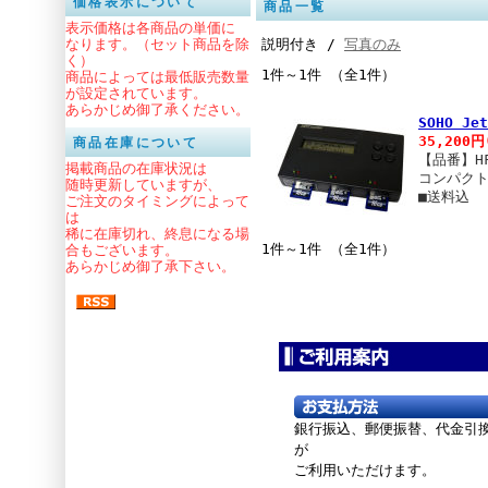
価格表示について
商品一覧
表示価格は各商品の単価に
説明付き /
写真のみ
なります。（セット商品を除
く）
1件～1件 （全1件）
商品によっては最低販売数量
が設定されています。
あらかじめ御了承ください。
SOHO Je
35,200円
商品在庫について
【品番】HF
掲載商品の在庫状況は
コンパクト
随時更新していますが、
■送料込
ご注文のタイミングによって
は
稀に在庫切れ、終息になる場
1件～1件 （全1件）
合もございます。
あらかじめ御了承下さい。
銀行振込、郵便振替、
代金引
が
ご利用いただけます。