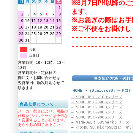
※8月7日PM以降
日
月
火
水
木
金
土
1
ます。
2
3
4
5
6
7
8
※お急ぎの際はお手
9
10
11
12
13
14
15
※ご不便をお掛けし
16
17
18
19
20
21
22
23
24
25
26
27
28
29
----------------
30
31
----------------
今日
定休日
営業時間 10～12時、13～
18時
営業時間外・定休日の
御注文・お問い合わせは
翌営業日に順次対応させて
頂きます。
HOME
>
SD,microSDカードコ
→ SOHO DSC-V100シリーズ
→ SOHO DSC-800Sシリーズ
商品仕様について
→ SOHO DSC-800Bシリーズ
メーカー都合により、商品の
→ SOHO DSC-900Sシリーズ
仕様及びパッケージは予告な
→ SOHO DSC-900Gシリーズ
く変更することがあります。
→ VINPOWER SDSharkシリーズ
あらかじめ御了承下さい。
→ その他 SD,microSDコピーマ