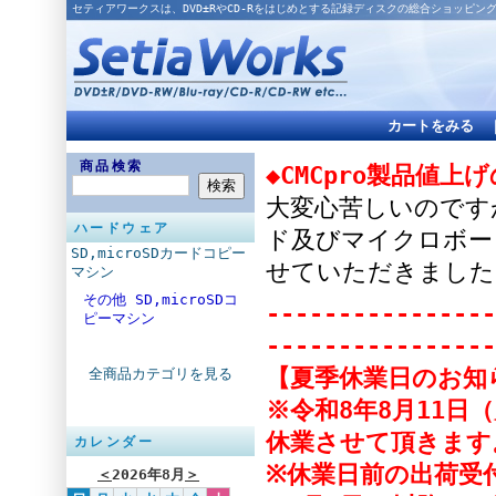
セティアワークスは、DVD±RやCD-Rをはじめとする記録ディスクの総合ショッピン
カートをみる
商品検索
◆CMCpro製品値上
大変心苦しいのですが
ハードウェア
ド及びマイクロボー
SD,microSDカードコピー
せていただきました
マシン
その他 SD,microSDコ
----------------
ピーマシン
----------------
【夏季休業日のお知
全商品カテゴリを見る
※令和8年8月11日
休業させて頂きます
カレンダー
※休業日前の出荷受付
＜
2026年8月
＞