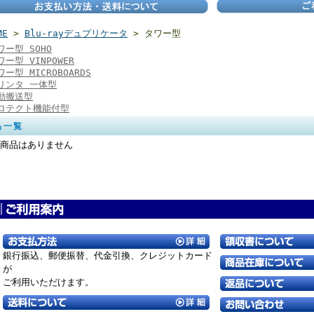
ME
>
Blu-rayデュプリケータ
> タワー型
ワー型 SOHO
ワー型 VINPOWER
ワー型 MICROBOARDS
リンタ 一体型
動搬送型
ロテクト機能付型
品一覧
商品はありません
銀行振込、郵便振替、
代金引換、クレジットカード
が
ご利用いただけます。