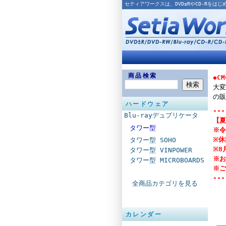
セティアワークスは、DVD±RやCD-Rを
商品検索
◆C
大変
の販
ハードウェア
---
Blu-rayデュプリケータ
【夏
タワー型
※令
※休
タワー型 SOHO
※8
タワー型 VINPOWER
※お
タワー型 MICROBOARDS
※ご
---
全商品カテゴリを見る
カレンダー