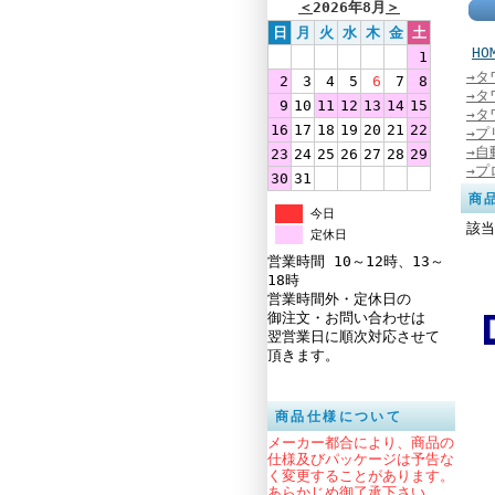
＜
2026年8月
＞
日
月
火
水
木
金
土
HO
1
→タ
2
3
4
5
6
7
8
→タ
9
10
11
12
13
14
15
→タ
16
17
18
19
20
21
22
→プ
→自
23
24
25
26
27
28
29
→プ
30
31
商
今日
該当
定休日
営業時間 10～12時、13～
18時
営業時間外・定休日の
御注文・お問い合わせは
翌営業日に順次対応させて
頂きます。
商品仕様について
メーカー都合により、商品の
仕様及びパッケージは予告な
く変更することがあります。
あらかじめ御了承下さい。