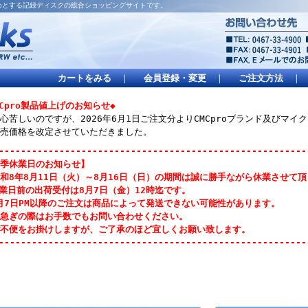
はじめとする記録ディスクの総合ショッピングサイトです。
カートをみる
｜
会員登録・変更
｜
ご注文方法
｜
MCpro製品値上げのお知らせ◆
心苦しいのですが、2026年6月1日ご注文分よりCMCproブランド及びマ
売価格を改定させていただきました。
--------------------------------------------------------
季休業日のお知らせ】
和8年8月11日（火）～8月16日（日）の期間は誠に勝手ながら休業させて
業日前の出荷受付は8月7日（金）12時迄です。
月7日PM以降のご注文は商品によって発送できない可能性があります。
急ぎの際はお手数でもお問い合わせください。
不便をお掛けしますが、ご了承のほど宜しくお願い致します。
--------------------------------------------------------