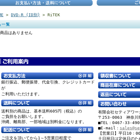
ME
>
DVD-R (ID別)
> RiTEK
品一覧
商品はありません
銀行振込、郵便振替、
代金引換、クレジットカード
が
ご利用いただけます。
送料別の商品は、基本送料605円（税込）の
有限会社セティアワー
ご負担をお願いします。
〒253-0063 神奈
沖縄、離島部、一部地域は別料金になります。
■TEL：0467-33-49
■E-mail：
sales@se
【営業日】平日10：00
ご注文を頂いてから1～5営業日程度で
土日祝日は定休日のた