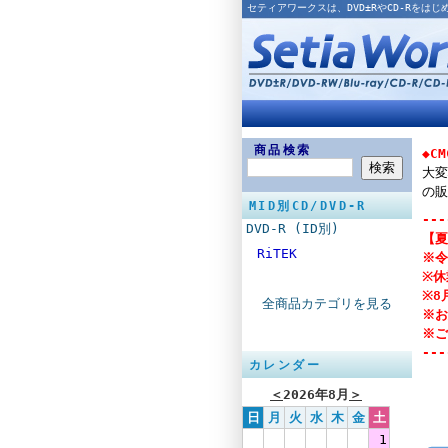
セティアワークスは、DVD±RやCD-Rを
商品検索
◆C
大変
の販
MID別CD/DVD-R
---
DVD-R (ID別)
【夏
RiTEK
※令
※休
※8
全商品カテゴリを見る
※お
※ご
---
カレンダー
＜
2026年8月
＞
日
月
火
水
木
金
土
1