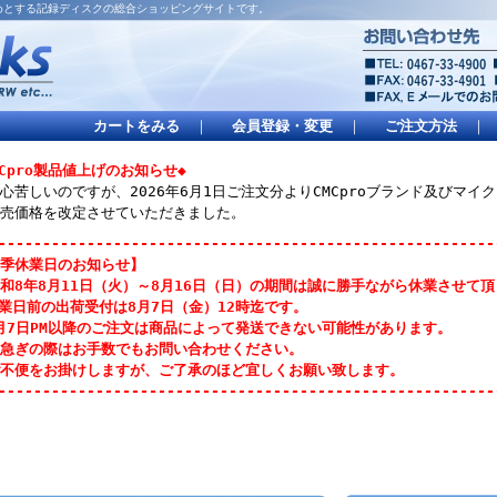
はじめとする記録ディスクの総合ショッピングサイトです。
カートをみる
｜
会員登録・変更
｜
ご注文方法
｜
MCpro製品値上げのお知らせ◆
心苦しいのですが、2026年6月1日ご注文分よりCMCproブランド及びマ
売価格を改定させていただきました。
--------------------------------------------------------
季休業日のお知らせ】
和8年8月11日（火）～8月16日（日）の期間は誠に勝手ながら休業させて
業日前の出荷受付は8月7日（金）12時迄です。
月7日PM以降のご注文は商品によって発送できない可能性があります。
急ぎの際はお手数でもお問い合わせください。
不便をお掛けしますが、ご了承のほど宜しくお願い致します。
--------------------------------------------------------