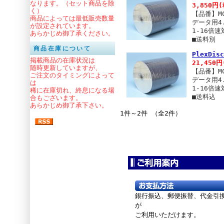
なります。（セット商品を除
3,850円
く）
【品番】MC
商品によっては最低販売数量
データ用4
が設定されています。
1-16倍
あらかじめ御了承ください。
■送料別
商品在庫について
PlexDi
掲載商品の在庫状況は
21,450円
随時更新していますが、
【品番】MC
ご注文のタイミングによって
データ用4
は
1-16倍
稀に在庫切れ、終息になる場
■送料込
合もございます。
あらかじめ御了承下さい。
1件～2件 （全2件）
銀行振込、郵便振替、
代金引
が
ご利用いただけます。