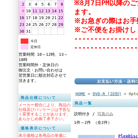
※8月7日PM以降
2
3
4
5
6
7
8
ます。
9
10
11
12
13
14
15
16
17
18
19
20
21
22
※お急ぎの際はお手
23
24
25
26
27
28
29
※ご不便をお掛けし
30
31
----------------
今日
----------------
定休日
営業時間 10～12時、13～
18時
営業時間外・定休日の
御注文・お問い合わせは
翌営業日に順次対応させて
頂きます。
HOME
>
DVD-R (ID別)
> Opto
商品仕様について
商品一覧
メーカー都合により、商品の
仕様及びパッケージは予告な
説明付き /
写真のみ
く変更することがあります。
あらかじめ御了承下さい。
1件～2件 （全2件）
価格表示について
表示価格は各商品の単価に
PlexDis