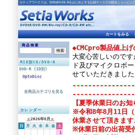
セティアワークスは、DVD±RやCD-Rをはじめとする記録ディスクの総合ショッピン
カートをみる
商品検索
◆CMCpro製品値上
大変心苦しいのですが
MID別CD/DVD-R
ド及びマイクロボー
DVD-R (ID別)
せていただきました
OptoDisc
----------------
全商品カテゴリを見る
----------------
【夏季休業日のお知
※令和8年8月11日
カレンダー
休業させて頂きます
＜
2026年8月
＞
日
月
火
水
木
金
土
※休業日前の出荷受付
1