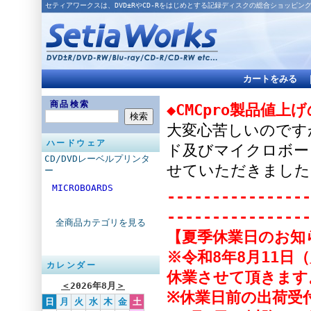
セティアワークスは、DVD±RやCD-Rをはじめとする記録ディスクの総合ショッピン
カートをみる
商品検索
◆CMCpro製品値上
大変心苦しいのですが
ハードウェア
ド及びマイクロボー
CD/DVDレーベルプリンタ
せていただきました
ー
MICROBOARDS
----------------
----------------
全商品カテゴリを見る
【夏季休業日のお知
※令和8年8月11日
カレンダー
休業させて頂きます
＜
2026年8月
＞
※休業日前の出荷受付
日
月
火
水
木
金
土