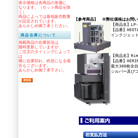
表示価格は各商品の単価に
なります。（セット商品を除
く）
商品によっては最低販売数量
【参考商品】 ※弊社価格はお問い
が設定されています。
【商品名】LP
あらかじめ御了承ください。
【品番】HEO
インクジェット
商品在庫について
掲載商品の在庫状況は
随時更新していますが、
ご注文のタイミングによって
【商品名】Rima
は
【品番】HER
稀に在庫切れ、終息になる場
合もございます。
最大300枚全
あらかじめ御了承下さい。
シルバー及び