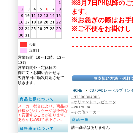
※8月7日PM以降
1
2
3
4
5
6
7
8
ます。
9
10
11
12
13
14
15
※お急ぎの際はお手
16
17
18
19
20
21
22
※ご不便をお掛けし
23
24
25
26
27
28
29
30
31
----------------
----------------
今日
定休日
営業時間 10～12時、13～
18時
営業時間外・定休日の
御注文・お問い合わせは
翌営業日に順次対応させて
頂きます。
HOME
>
CD/DVDレーベルプリン
→MICROBOARDS
商品仕様について
→オリエントコンピュータ
メーカー都合により、商品の
→PRIMERA
仕様及びパッケージは予告な
→その他メーカー
く変更することがあります。
あらかじめ御了承下さい。
商品一覧
該当商品はありません
価格表示について