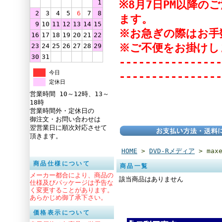
※8月7日PM以降
1
2
3
4
5
6
7
8
ます。
9
10
11
12
13
14
15
※お急ぎの際はお手
16
17
18
19
20
21
22
※ご不便をお掛けし
23
24
25
26
27
28
29
30
31
----------------
今日
----------------
定休日
営業時間 10～12時、13～
18時
営業時間外・定休日の
御注文・お問い合わせは
翌営業日に順次対応させて
頂きます。
HOME
>
DVD-Rメディア
> maxe
商品仕様について
商品一覧
メーカー都合により、商品の
該当商品はありません
仕様及びパッケージは予告な
く変更することがあります。
あらかじめ御了承下さい。
価格表示について