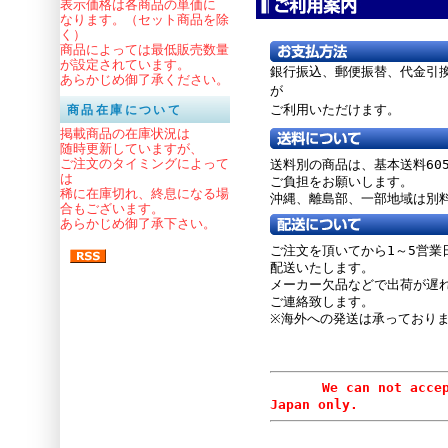
表示価格は各商品の単価に
なります。（セット商品を除
く）
商品によっては最低販売数量
が設定されています。
銀行振込、郵便振替、
代金引
あらかじめ御了承ください。
が
ご利用いただけます。
商品在庫について
掲載商品の在庫状況は
随時更新していますが、
ご注文のタイミングによって
送料別の商品は、基本送料60
は
ご負担をお願いします。
稀に在庫切れ、終息になる場
沖縄、離島部、一部地域は別
合もございます。
あらかじめ御了承下さい。
ご注文を頂いてから1～5営業
配送いたします。
メーカー欠品などで出荷が遅
ご連絡致します。
※海外への発送は承っており
We can not accept or
Japan only.