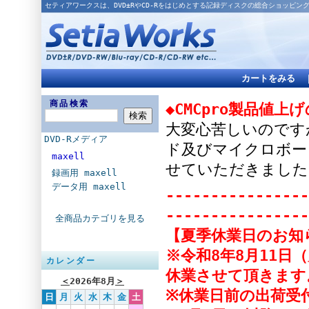
セティアワークスは、DVD±RやCD-Rをはじめとする記録ディスクの総合ショッピン
カートをみる
商品検索
◆CMCpro製品値上
大変心苦しいのですが
DVD-Rメディア
ド及びマイクロボー
maxell
せていただきました
録画用 maxell
データ用 maxell
----------------
----------------
全商品カテゴリを見る
【夏季休業日のお知
※令和8年8月11日
カレンダー
休業させて頂きます
＜
2026年8月
＞
※休業日前の出荷受付
日
月
火
水
木
金
土