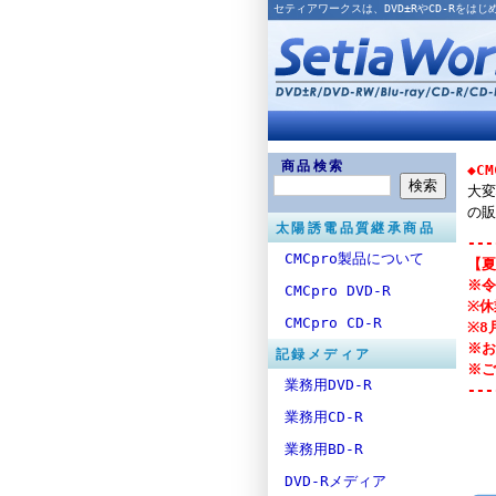
セティアワークスは、DVD±RやCD-Rを
商品検索
◆C
大変
の販
太陽誘電品質継承商品
---
CMCpro製品について
【夏
※令
CMCpro DVD-R
※休
CMCpro CD-R
※8
※お
記録メディア
※ご
業務用DVD-R
---
業務用CD-R
業務用BD-R
DVD-Rメディア