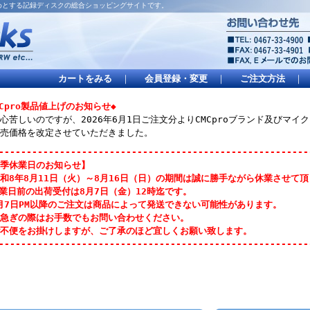
はじめとする記録ディスクの総合ショッピングサイトです。
カートをみる
｜
会員登録・変更
｜
ご注文方法
｜
MCpro製品値上げのお知らせ◆
心苦しいのですが、2026年6月1日ご注文分よりCMCproブランド及びマ
売価格を改定させていただきました。
--------------------------------------------------------
季休業日のお知らせ】
和8年8月11日（火）～8月16日（日）の期間は誠に勝手ながら休業させて
業日前の出荷受付は8月7日（金）12時迄です。
月7日PM以降のご注文は商品によって発送できない可能性があります。
急ぎの際はお手数でもお問い合わせください。
不便をお掛けしますが、ご了承のほど宜しくお願い致します。
--------------------------------------------------------