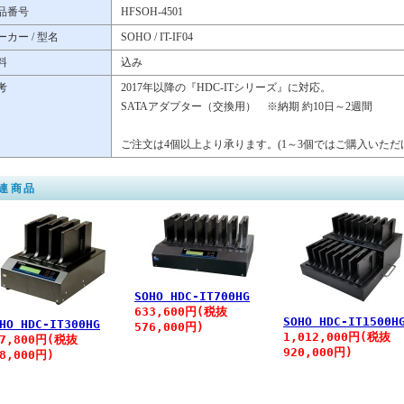
品番号
HFSOH-4501
ーカー / 型名
SOHO / IT-IF04
料
込み
考
2017年以降の『HDC-ITシリーズ』に対応。
SATAアダプター（交換用） ※納期 約10日～2週間
ご注文は4個以上より承ります。(1～3個ではご購入いただ
連商品
SOHO HDC-IT700HG
633,600円(税抜
SOHO HDC-IT1500H
HO HDC-IT300HG
576,000円)
1,012,000円(税抜
27,800円(税抜
920,000円)
98,000円)