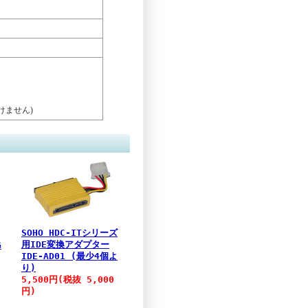
けません)
SOHO HDC-ITシリーズ
用IDE変換アダプター
G
IDE-AD01 (最少4個よ
り)
5,500円(税抜 5,000
円)