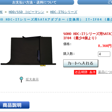
ME
>
HDD/SSD コピーマシン
>
HDC-ITGシリーズ
HO HDC-ITシリーズ用SATAアダプター（交換用） IT-IF04 (
SOHO HDC-ITシリーズ用SA
IF04 (最少4個より)
価格:
8,360円
購入数:
返品につ
拡大表示