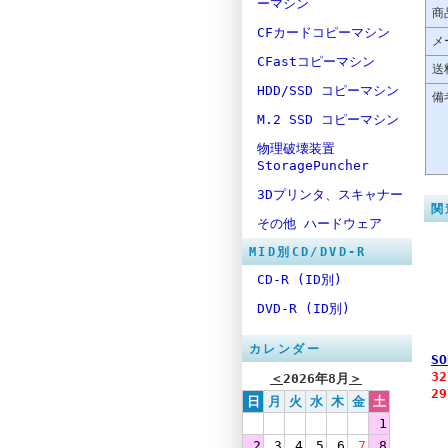
ーマシン
商
CFカードコピーマシン
メ
CFastコピーマシン
送
HDD/SSD コピーマシン
備
M.2 SSD コピーマシン
物理破壊装置
StoragePuncher
3Dプリンタ、スキャナー
関
その他 ハードウェア
MID別CD/DVD-R
CD-R (ID別)
DVD-R (ID別)
カレンダー
SO
3
＜
2026年8月
＞
2
日
月
火
水
木
金
土
1
2
3
4
5
6
7
8