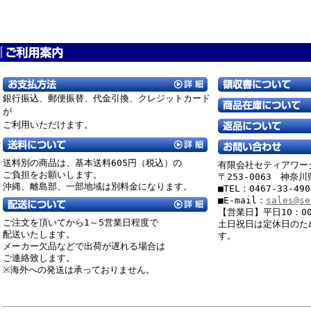
銀行振込、郵便振替、
代金引換、クレジットカード
が
ご利用いただけます。
送料別の商品は、基本送料605円（税込）の
有限会社セティアワー
ご負担をお願いします。
〒253-0063 神奈
沖縄、離島部、一部地域は別料金になります。
■TEL：0467-33-49
■E-mail：
sales@se
【営業日】平日10：00
ご注文を頂いてから1～5営業日程度で
土日祝日は定休日のた
配送いたします。
す。
メーカー欠品などで出荷が遅れる場合は
ご連絡致します。
※海外への発送は承っておりません。