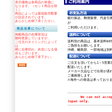
表示価格は各商品の単価に
なります。（セット商品を除
く）
商品によっては最低販売数量
が設定されています。
銀行振込、郵便振替、
代金引
あらかじめ御了承ください。
が
ご利用いただけます。
商品在庫について
掲載商品の在庫状況は
随時更新していますが、
送料別の商品は、基本送料60
ご注文のタイミングによって
ご負担をお願いします。
は
稀に在庫切れ、終息になる場
沖縄、離島部、一部地域は別
合もございます。
あらかじめ御了承下さい。
ご注文を頂いてから1～5営業
配送いたします。
メーカー欠品などで出荷が遅
ご連絡致します。
※海外への発送は承っており
We can not accept or
Japan only.