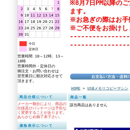
※8月7日PM以降
1
2
3
4
5
6
7
8
ます。
9
10
11
12
13
14
15
※お急ぎの際はお手
16
17
18
19
20
21
22
※ご不便をお掛けし
23
24
25
26
27
28
29
30
31
----------------
----------------
今日
定休日
営業時間 10～12時、13～
18時
営業時間外・定休日の
御注文・お問い合わせは
翌営業日に順次対応させて
頂きます。
HOME
>
USBメモリコピーマシン
商品仕様について
商品一覧
メーカー都合により、商品の
該当商品はありません
仕様及びパッケージは予告な
く変更することがあります。
あらかじめ御了承下さい。
価格表示について