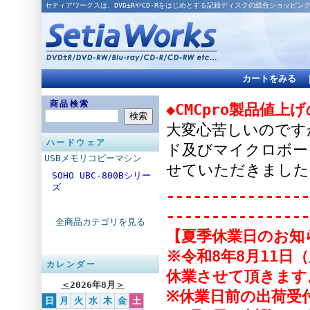
セティアワークスは、DVD±RやCD-Rをはじめとする記録ディスクの総合ショッピン
カートをみる
商品検索
◆CMCpro製品値上
大変心苦しいのですが
ハードウェア
ド及びマイクロボー
USBメモリコピーマシン
せていただきました
SOHO UBC-800Bシリー
ズ
----------------
----------------
全商品カテゴリを見る
【夏季休業日のお知
※令和8年8月11日
カレンダー
休業させて頂きます
＜
2026年8月
＞
※休業日前の出荷受付
日
月
火
水
木
金
土