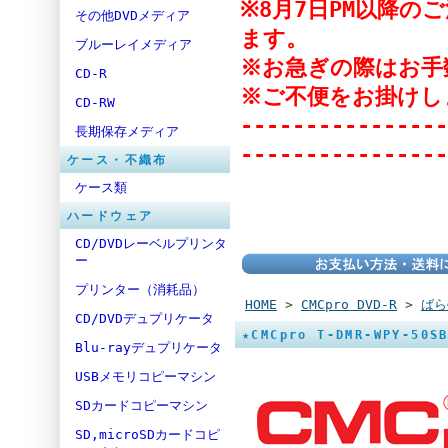
※8月7日PM以降
その他DVDメディア
ます。
ブルーレイメディア
※お急ぎの際はお手
CD-R
※ご不便をお掛けし
CD-RW
----------------
長期保存メディア
----------------
ケース・不織布
ケース類
ハードウェア
CD/DVDレーベルプリンタ
ー
プリンター（消耗品）
HOME
>
CMCpro DVD-R
>
ばら
CD/DVDデュプリケータ
★CMCpro T-DMR-WPY-5
Blu-rayデュプリケータ
USBメモリコピーマシン
SDカードコピーマシン
SD,microSDカードコピ