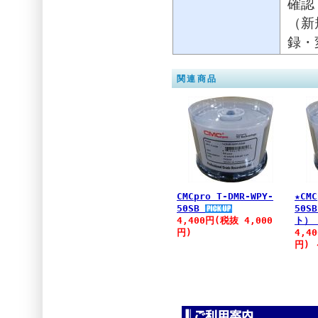
確認
（新
録・
関連商品
CMCpro T-DMR-WPY-
★CMC
50SB
50S
4,400円(税抜 4,000
ト
円)
4,4
円)