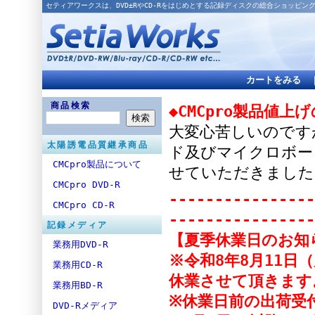
セティアワークスは、DVD±RやCD-Rをはじめとする記録ディスクの総合ショッピン
カートをみる
商品検索
◆CMCpro製品値上
大変心苦しいのですが
太陽誘電品質継承商品
ド及びマイクロボー
CMCpro製品について
せていただきました
CMCpro DVD-R
----------------
CMCpro CD-R
----------------
記録メディア
【夏季休業日のお知
業務用DVD-R
※令和8年8月11日
業務用CD-R
休業させて頂きます
業務用BD-R
※休業日前の出荷受付
DVD-Rメディア