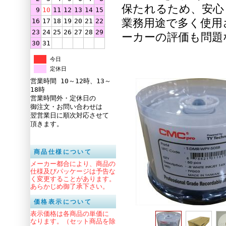
保たれるため、安心
9
10
11
12
13
14
15
業務用途で多く使用
16
17
18
19
20
21
22
23
24
25
26
27
28
29
ーカーの評価も問題
30
31
今日
定休日
営業時間 10～12時、13～
18時
営業時間外・定休日の
御注文・お問い合わせは
翌営業日に順次対応させて
頂きます。
商品仕様について
メーカー都合により、商品の
仕様及びパッケージは予告な
く変更することがあります。
あらかじめ御了承下さい。
価格表示について
表示価格は各商品の単価に
なります。（セット商品を除