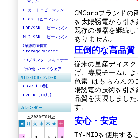
ーマシン
CFカードコピーマシン
CMCproブランド
CFastコピーマシン
を太陽誘電から引き
HDD/SSD コピーマシン
既存の機器を継続し
M.2 SSD コピーマシン
ありません。
物理破壊装置
圧倒的な高品質
StoragePuncher
3Dプリンタ、スキャナー
従来の量産ディスク
その他 ハードウェア
げ、専属チームによ
MID別CD/DVD-R
色素 はもちろんの
CD-R (ID別)
陽誘電の技術を引き
DVD-R (ID別)
品質を実現しました
す。
カレンダー
＜
2026年8月
＞
安心・安定
日
月
火
水
木
金
土
1
TY-MIDを使用
2
3
4
5
6
7
8