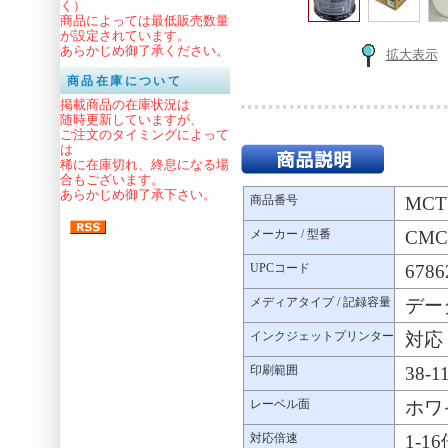
く）
商品によっては最低販売数量
が設定されています。
あらかじめ御了承ください。
拡大表示
商品在庫について
掲載商品の在庫状況は
随時更新していますが、
ご注文のタイミングによって
は
稀に在庫切れ、終息になる場
合もございます。
あらかじめ御了承下さい。
商品番号
MCT
メーカー / 型番
CMCp
UPCコード
6786
メディアタイプ / 記録容量
データ
インクジェットプリンター
対応
印刷範囲
38-1
レーベル面
ホワ
対応倍速
1-1