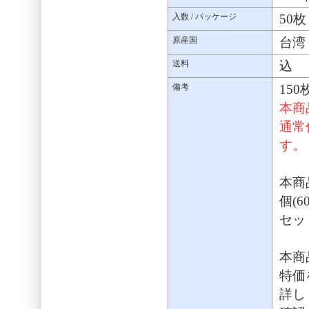
入数 / パッケージ
50
原産国
台湾
送料
込
備考
15
本商
通常
す。
本商品
個(
セッ
本商
特価
詳し