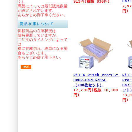
D47C
913円(税抜 830円)
く）
商品によっては最低販売数量
2,9
が設定されています。
円)
あらかじめ御了承ください。
商品在庫について
掲載商品の在庫状況は
随時更新していますが、
ご注文のタイミングによって
は
稀に在庫切れ、終息になる場
合もございます。
あらかじめ御了承下さい。
RiTEK Ritek Pro"CG"
RiTE
DVDR-D47CG20SC
Pro"
（200枚セット）
D47
17,710円(税抜 16,100
ット
円)
33,
円)