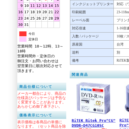
インクジェットプリンター
対応（
9
10
11
12
13
14
15
16
17
18
19
20
21
22
印刷範囲
23-118
23
24
25
26
27
28
29
レーベル面
プリンタ
30
31
対応倍速
1-16倍
今日
入数 / パッケージ
10枚 
定休日
原産国
台湾
営業時間 10～12時、13～
18時
送料
別
営業時間外・定休日の
備考
RiTEK
御注文・お問い合わせは
翌営業日に順次対応させて
頂きます。
関連商品
商品仕様について
メーカー都合により、商品の
仕様及びパッケージは予告な
く変更することがあります。
あらかじめ御了承下さい。
価格表示について
RiTE
RiTEK Ritek Pro"CG"
表示価格は各商品の単価に
Pro"
DVDR-D47CG10SC
なります。（セット商品を除