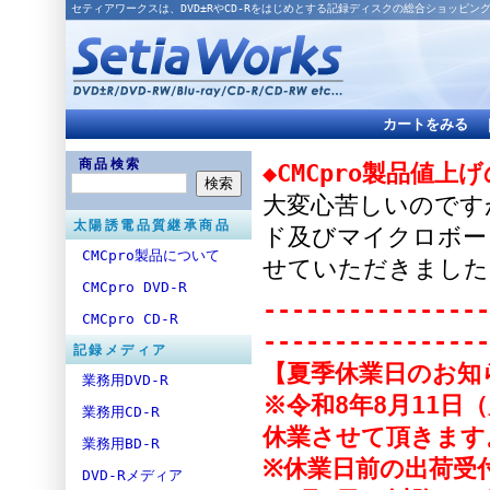
セティアワークスは、DVD±RやCD-Rをはじめとする記録ディスクの総合ショッピン
カートをみる
商品検索
◆CMCpro製品値上
大変心苦しいのですが
太陽誘電品質継承商品
ド及びマイクロボー
CMCpro製品について
せていただきました
CMCpro DVD-R
----------------
CMCpro CD-R
----------------
記録メディア
【夏季休業日のお知
業務用DVD-R
※令和8年8月11日
業務用CD-R
休業させて頂きます
業務用BD-R
※休業日前の出荷受付
DVD-Rメディア