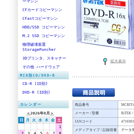
ーマシン
CFカードコピーマシン
CFastコピーマシン
HDD/SSD コピーマシン
M.2 SSD コピーマシン
物理破壊装置
StoragePuncher
3Dプリンタ、スキャナー
拡大表示
その他 ハードウェア
MID別CD/DVD-R
CD-R (ID別)
DVD-R (ID別)
カレンダー
商品番号
MCRIT-
＜
2026年8月
＞
メーカー / 型番
RiTEK 
日
月
火
水
木
金
土
JANコード
4719303
1
メディアタイプ / 記録容量
データ用D
2
3
4
5
6
7
8