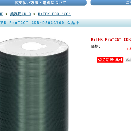
ME
>
業務用CD-R
>
RiTEK PRO "CG"
TEK Pro"CG" CDR-D80CG100 欠品中
RiTEK Pro"CG" C
価格:
5,
返