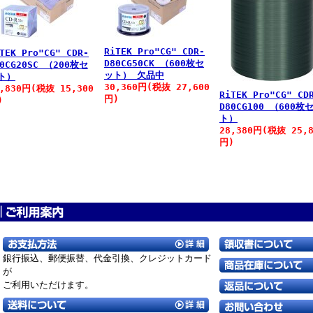
RiTEK Pro"CG" CDR-
TEK Pro"CG" CDR-
D80CG50CK （600枚セ
80CG20SC （200枚セ
ット） 欠品中
ト）
30,360円(税抜 27,600
6,830円(税抜 15,300
RiTEK Pro"CG" CD
円)
)
D80CG100 （600枚
ト）
28,380円(税抜 25,8
円)
銀行振込、郵便振替、
代金引換、クレジットカード
が
ご利用いただけます。