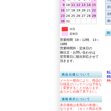
入
9
10
11
12
13
14
15
原
16
17
18
19
20
21
22
送
23
24
25
26
27
28
29
備
30
31
今日
関
定休日
営業時間 10～12時、13～
18時
営業時間外・定休日の
御注文・お問い合わせは
翌営業日に順次対応させて
頂きます。
Ri
商品仕様について
D
メーカー都合により、商品の
8
仕様及びパッケージは予告な
く変更することがあります。
あらかじめ御了承下さい。
価格表示について
表示価格は各商品の単価に
なります。（セット商品を除