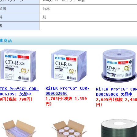
数 / パッケージ
100枚 / ロールラップ x6個
産国
台湾
料
別
考
連商品
RiTEK Pro"CG" CDR-
TEK Pro"CG" CDR-
RiTEK Pro"CG" CD
D80CG20SC
80CG10SC 欠品中
D80CG50CK 欠品中
1,705円(税抜 1,550
69円(税抜 790円)
2,695円(税抜 2,45
円)
円)