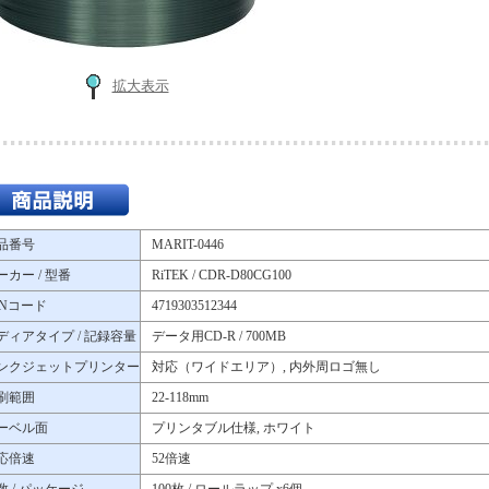
拡大表示
品番号
MARIT-0446
ーカー / 型番
RiTEK / CDR-D80CG100
ANコード
4719303512344
ディアタイプ / 記録容量
データ用CD-R / 700MB
ンクジェットプリンター
対応（ワイドエリア）, 内外周ロゴ無し
刷範囲
22-118mm
ーベル面
プリンタブル仕様, ホワイト
応倍速
52倍速