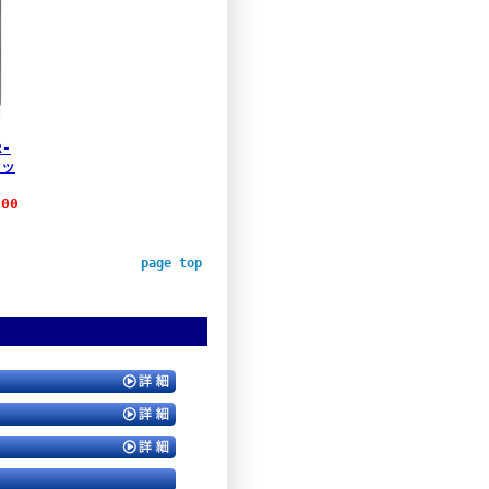
R-
セッ
00
page top