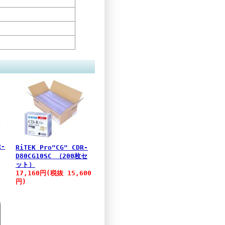
R-
RiTEK Pro"CG" CDR-
D80CG10SC （200枚セ
0
ット）
17,160円(税抜 15,600
円)