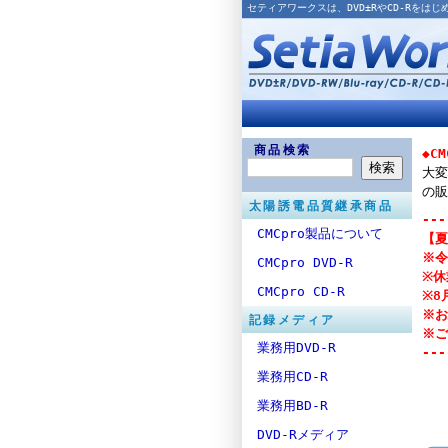
セティアワークスは、DVD±RやCD-Rを
商品検索
◆C
大変
の販
太陽誘電品質継承商品
---
CMCpro製品について
【夏
※令
CMCpro DVD-R
※休
CMCpro CD-R
※8
※お
記録メディア
※ご
業務用DVD-R
---
業務用CD-R
業務用BD-R
DVD-Rメディア