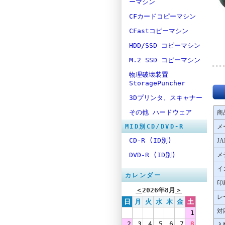
ーマシン
CFカードコピーマシン
CFastコピーマシン
HDD/SSD コピーマシン
M.2 SSD コピーマシン
物理破壊装置
StoragePuncher
3Dプリンタ、スキャナー
その他 ハードウェア
商
MID別CD/DVD-R
メ
CD-R (ID別)
J
DVD-R (ID別)
メ
イ
カレンダー
印
＜
2026年8月
＞
レ
日
月
火
水
木
金
土
対
1
2
3
4
5
6
7
8