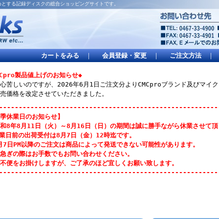
はじめとする記録ディスクの総合ショッピングサイトです。
カートをみる
｜
会員登録・変更
｜
ご注文方法
｜
MCpro製品値上げのお知らせ◆
心苦しいのですが、2026年6月1日ご注文分よりCMCproブランド及びマ
売価格を改定させていただきました。
--------------------------------------------------------
季休業日のお知らせ】
和8年8月11日（火）～8月16日（日）の期間は誠に勝手ながら休業させて
業日前の出荷受付は8月7日（金）12時迄です。
月7日PM以降のご注文は商品によって発送できない可能性があります。
急ぎの際はお手数でもお問い合わせください。
不便をお掛けしますが、ご了承のほど宜しくお願い致します。
--------------------------------------------------------