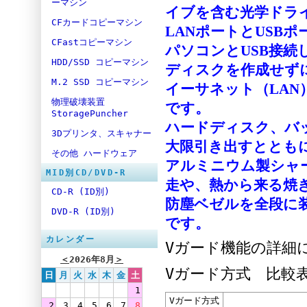
ーマシン
イブを含む光学ドラ
CFカードコピーマシン
LANポートとUSB
CFastコピーマシン
パソコンとUSB接
HDD/SSD コピーマシン
ディスクを作成せず
M.2 SSD コピーマシン
イーサネット（LA
物理破壊装置
です。
StoragePuncher
ハードディスク、バ
3Dプリンタ、スキャナー
大限引き出すととも
その他 ハードウェア
アルミニウム製シャ
MID別CD/DVD-R
走や、熱から来る焼
CD-R (ID別)
防塵ベゼルを全段に
DVD-R (ID別)
です。
カレンダー
Vガード機能の詳細
＜
2026年8月
＞
Vガード方式 比較
日
月
火
水
木
金
土
1
Vガード方式
2
3
4
5
6
7
8