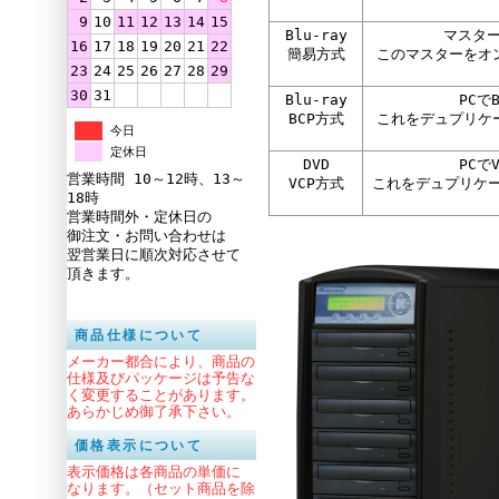
9
10
11
12
13
14
15
Blu-ray
マスター
16
17
18
19
20
21
22
簡易方式
このマスターをオン
23
24
25
26
27
28
29
30
31
Blu-ray
PCで
BCP方式
これをデュプリケー
今日
定休日
DVD
PCで
営業時間 10～12時、13～
VCP方式
これをデュプリケー
18時
営業時間外・定休日の
御注文・お問い合わせは
翌営業日に順次対応させて
頂きます。
商品仕様について
メーカー都合により、商品の
仕様及びパッケージは予告な
く変更することがあります。
あらかじめ御了承下さい。
価格表示について
表示価格は各商品の単価に
なります。（セット商品を除