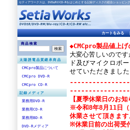
セティアワークスは、DVD±RやCD-Rをはじめとする記録ディスクの総合ショッピン
カートをみる
商品検索
◆CMCpro製品値上
大変心苦しいのですが
太陽誘電品質継承商品
ド及びマイクロボー
CMCpro製品について
せていただきました
CMCpro DVD-R
----------------
CMCpro CD-R
----------------
記録メディア
【夏季休業日のお知
業務用DVD-R
※令和8年8月11日
業務用CD-R
休業させて頂きます
業務用BD-R
※休業日前の出荷受付
DVD-Rメディア