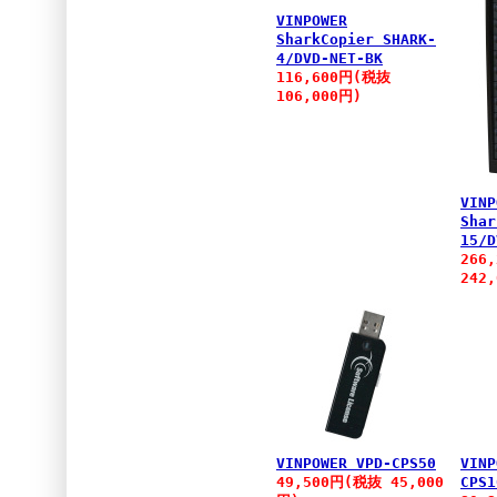
VINPOWER
SharkCopier SHARK-
4/DVD-NET-BK
116,600円(税抜
106,000円)
VINP
Shar
15/D
266
242
VINPOWER VPD-CPS50
VINP
49,500円(税抜 45,000
CPS1