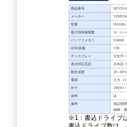
商品番号
HFVIN-0
メーカー
VINPOW
型番
SHARK-
最大同時複製数
14 （
バッファメモリ
256MB
HDD容量
1TB
ディスプレイ
20文字 ×
表示対応言語
日本語 / Eng
動作湿度
20～8
電源
入力 : 1
外寸
190(W) ×
送料
込
備考
保証期間
納期：通
※1：書込ドライブ
書込ドライブ数は、