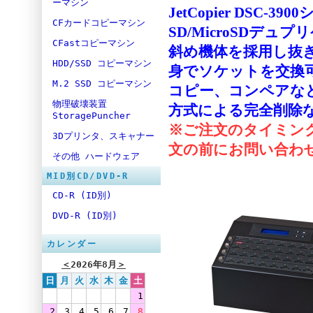
ーマシン
JetCopier DSC-
CFカードコピーマシン
SD/MicroSDデ
CFastコピーマシン
斜め機体を採用し抜
HDD/SSD コピーマシン
身でソケットを交換
M.2 SSD コピーマシン
コピー、コンペアなど
物理破壊装置
方式による完全削除
StoragePuncher
※ご注文のタイミン
3Dプリンタ、スキャナー
文の前にお問い合わ
その他 ハードウェア
MID別CD/DVD-R
CD-R (ID別)
DVD-R (ID別)
カレンダー
＜
2026年8月
＞
日
月
火
水
木
金
土
1
2
3
4
5
6
7
8