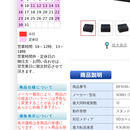
9
10
11
12
13
14
15
16
17
18
19
20
21
22
23
24
25
26
27
28
29
30
31
今日
定休日
拡大表示
営業時間 10～12時、13～
18時
営業時間外・定休日の
御注文・お問い合わせは
翌営業日に順次対応させて
頂きます。
商品番号
HFSOH-
商品仕様について
メーカー都合により、商品の
メーカー / 型名
SOHO / 
仕様及びパッケージは予告な
く変更することがあります。
最大同時複製数
31
あらかじめ御了承下さい。
動作形態
スタンド
価格表示について
対応メディア
SDカード
表示価格は各商品の単価に
なります。（セット商品を除
最大転送速度
9.3GB