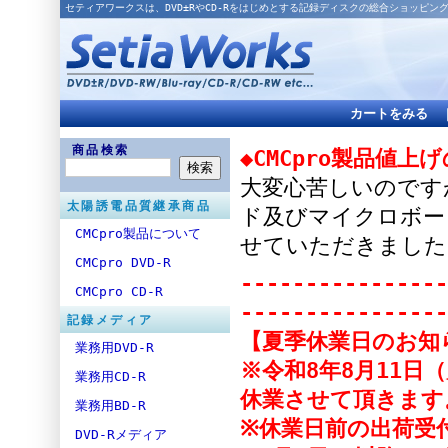
セティアワークスは、DVD±RやCD-Rをはじめとする記録ディスクの総合ショッピン
カートをみる
商品検索
◆CMCpro製品値上
大変心苦しいのですが
太陽誘電品質継承商品
ド及びマイクロボー
CMCpro製品について
せていただきました
CMCpro DVD-R
----------------
CMCpro CD-R
----------------
記録メディア
【夏季休業日のお知
業務用DVD-R
※令和8年8月11日
業務用CD-R
休業させて頂きます
業務用BD-R
※休業日前の出荷受付
DVD-Rメディア