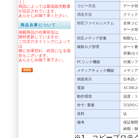
く）
コピー方法
データ領
商品によっては最低販売数量
が設定されています。
消去方法
クイック消
あらかじめ御了承ください。
対応ファイルシステム
全体コピ
商品在庫について
データ領域コ
掲載商品の在庫状況は
随時更新していますが、
対応メディア容量
制限なし
ご注文のタイミングによって
は
稼動ログ管理
ポート番
稀に在庫切れ、終息になる場
容量(セ
合もございます。
あらかじめ御了承下さい。
PCリンク機能
付属ソフト
メディアチェック機能
メディア
画面表示
日本語／
電源
AC100-2
動作環境
温度： 5
外寸 / 重量
315(W)×2
送料
込
備考
保証期間
納期：御
※1 コピープロテ