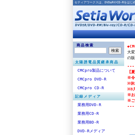
セティアワークスは、DVD±RやCD-Rを
商品検索
◆C
大変
の販
太陽誘電品質継承商品
---
CMCpro製品について
【夏
※令
CMCpro DVD-R
※休
CMCpro CD-R
※8
※お
記録メディア
※ご
業務用DVD-R
---
業務用CD-R
業務用BD-R
DVD-Rメディア