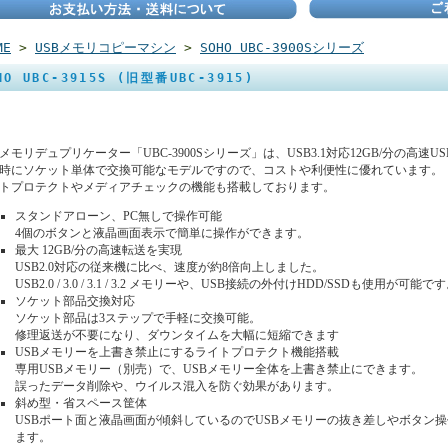
ME
>
USBメモリコピーマシン
>
SOHO UBC-3900Sシリーズ
HO UBC-3915S (旧型番UBC-3915)
Bメモリデュプリケーター「UBC-3900Sシリーズ」は、USB3.1対応12GB/分の高速
時にソケット単体で交換可能なモデルですので、コストや利便性に優れています。
トプロテクトやメディアチェックの機能も搭載しております。
スタンドアローン、PC無しで操作可能
4個のボタンと液晶画面表示で簡単に操作ができます。
最大 12GB/分の高速転送を実現
USB2.0対応の従来機に比べ、速度が約8倍向上しました。
USB2.0 / 3.0 / 3.1 / 3.2 メモリーや、USB接続の外付けHDD/SSDも使用が可能で
ソケット部品交換対応
ソケット部品は3ステップで手軽に交換可能。
修理返送が不要になり、ダウンタイムを大幅に短縮できます
USBメモリーを上書き禁止にするライトプロテクト機能搭載
専用USBメモリー（別売）で、USBメモリー全体を上書き禁止にできます。
誤ったデータ削除や、ウイルス混入を防ぐ効果があります。
斜め型・省スペース筐体
USBポート面と液晶画面が傾斜しているのでUSBメモリーの抜き差しやボタン
ます。