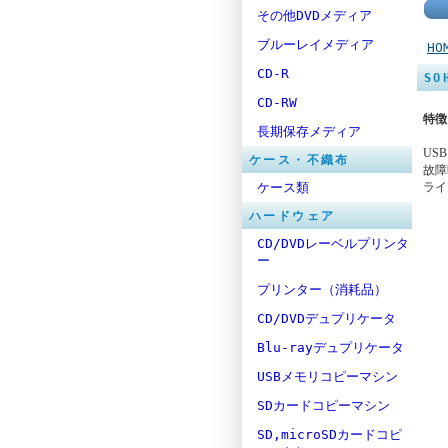
その他DVDメディア
ブルーレイメディア
HO
CD-R
SO
CD-RW
特徴
長期保存メディア
US
ケース・不織布
故障
ケース類
ライ
ハードウェア
CD/DVDレーベルプリンタ
ー
プリンター（消耗品）
CD/DVDデュプリケータ
Blu-rayデュプリケータ
USBメモリコピーマシン
SDカードコピーマシン
SD,microSDカードコピ