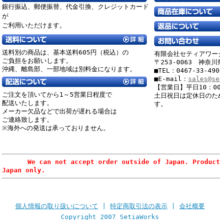
銀行振込、郵便振替、
代金引換、クレジットカード
が
ご利用いただけます。
送料別の商品は、基本送料605円（税込）の
有限会社セティアワー
ご負担をお願いします。
〒253-0063 神奈
沖縄、離島部、一部地域は別料金になります。
■TEL：0467-33-49
■E-mail：
sales@se
【営業日】平日10：00
ご注文を頂いてから1～5営業日程度で
土日祝日は定休日のた
配送いたします。
す。
メーカー欠品などで出荷が遅れる場合は
ご連絡致します。
※海外への発送は承っておりません。
We can not accept order outside of Japan. Products
Japan only.
個人情報の取り扱いについて
|
特定商取引法の表示
|
会社概要
Copyright 2007 SetiaWorks