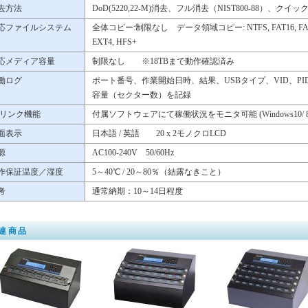
去方法
DoD(5220,22-M)消去、フル消去（NIST800-88）、クイッ
応ファイルシステム
全体コピー:制限なし データ領域コピー: NTFS, FAT16, FAT32, 
EXT4, HFS+
応メディア容量
制限なし ※18TBまで動作確認済み
働ログ
ポート番号、作業開始日時、結果、USBタイプ、VID、P
容量（セクター数）を記録
Cリンク機能
付属ソフトウェアにて稼働状況をモニタ可能 (Windows10/ 8.1 
面表示
日本語 / 英語 20 x 2モノクロLCD
源
AC100-240V 50/60Hz
作保証温度／湿度
5～40℃ / 20～80％（結露なきこと）
考
通常納期：10～14日程度
連商品