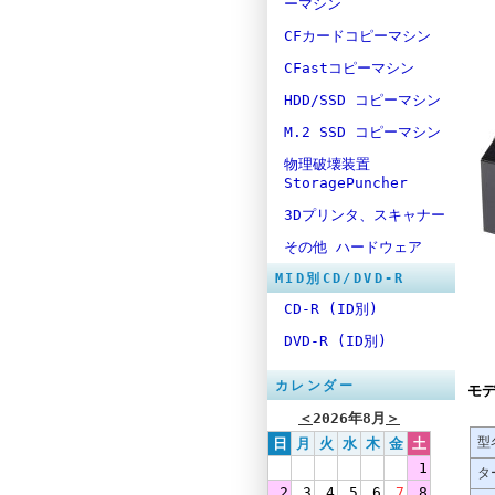
ーマシン
CFカードコピーマシン
CFastコピーマシン
HDD/SSD コピーマシン
M.2 SSD コピーマシン
物理破壊装置
StoragePuncher
3Dプリンタ、スキャナー
その他 ハードウェア
MID別CD/DVD-R
CD-R (ID別)
DVD-R (ID別)
カレンダー
モ
＜
2026年8月
＞
型
日
月
火
水
木
金
土
1
タ
2
3
4
5
6
7
8