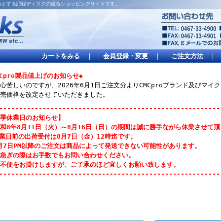
はじめとする記録ディスクの総合ショッピングサイトです。
カートをみる
｜
会員登録・変更
｜
ご注文方法
｜
MCpro製品値上げのお知らせ◆
心苦しいのですが、2026年6月1日ご注文分よりCMCproブランド及びマ
売価格を改定させていただきました。
--------------------------------------------------------
季休業日のお知らせ】
和8年8月11日（火）～8月16日（日）の期間は誠に勝手ながら休業させて
業日前の出荷受付は8月7日（金）12時迄です。
月7日PM以降のご注文は商品によって発送できない可能性があります。
急ぎの際はお手数でもお問い合わせください。
不便をお掛けしますが、ご了承のほど宜しくお願い致します。
--------------------------------------------------------