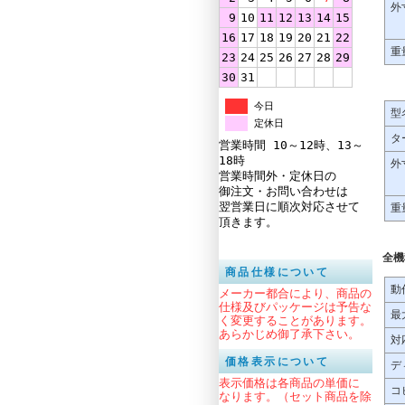
外
9
10
11
12
13
14
15
16
17
18
19
20
21
22
重
23
24
25
26
27
28
29
30
31
今日
型
定休日
タ
営業時間 10～12時、13～
18時
外
営業時間外・定休日の
御注文・お問い合わせは
翌営業日に順次対応させて
重
頂きます。
全機
商品仕様について
動
メーカー都合により、商品の
仕様及びパッケージは予告な
最
く変更することがあります。
あらかじめ御了承下さい。
対
価格表示について
デ
表示価格は各商品の単価に
コ
なります。（セット商品を除