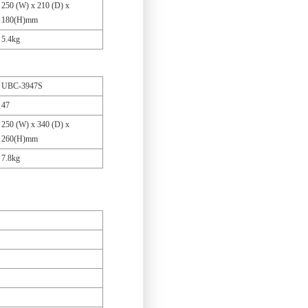
250 (W) x 210 (D) x
180(H)mm
5.4kg
UBC-3947S
47
250 (W) x 340 (D) x
260(H)mm
7.8kg