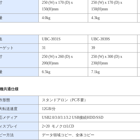
寸
250 (W) x 170 (D) x
250 (W) x 170 (D) x
150(H)mm
150(H)mm
量
4.0kg
4.3kg
名
UBC-3931S
UBC-3939S
ーゲット
31
39
寸
250 (W) x 260 (D) x
250 (W) x 300 (D) x
200(H)mm
230(H)mm
量
6.5kg
7.1kg
種共通仕様
作形態
スタンドアロン（PC不要）
大転送速度
12GB/分
応メディア
USB2.0/3.0/3.1/3.2 USB接続HDD/SSD
ィスプレイ
2×20 モノクロLCD
ピー方法
データ領域コピー、全体コピー