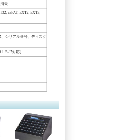
ク消去
exFAT, EXT2, EXT3,
ID、シリアル番号、ディスク
/8 / 7対応）