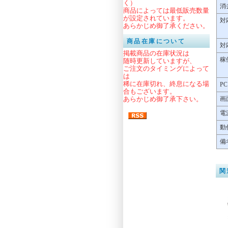
く）
消
商品によっては最低販売数量
が設定されています。
対
あらかじめ御了承ください。
商品在庫について
対
掲載商品の在庫状況は
稼
随時更新していますが、
ご注文のタイミングによって
は
稀に在庫切れ、終息になる場
P
合もございます。
あらかじめ御了承下さい。
画
電
動
備
関