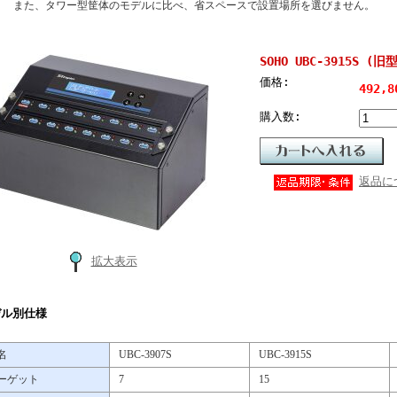
また、タワー型筐体のモデルに比べ、省スペースで設置場所を選びません。
SOHO UBC-3915S (旧
価格:
492,
購入数:
返品に
拡大表示
デル別仕様
名
UBC-3907S
UBC-3915S
ーゲット
7
15