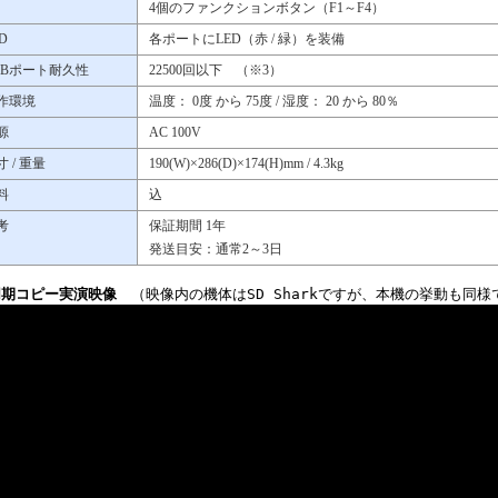
4個のファンクションボタン（F1～F4）
D
各ポートにLED（赤 / 緑）を装備
SBポート耐久性
22500回以下 （※3）
作環境
温度： 0度 から 75度 / 湿度： 20 から 80％
源
AC 100V
寸 / 重量
190(W)×286(D)×174(H)mm / 4.3kg
料
込
考
保証期間 1年
発送目安：通常2～3日
同期コピー実演映像
（映像内の機体はSD Sharkですが、本機の挙動も同様