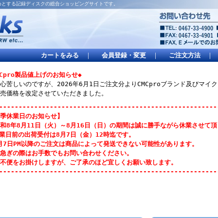
はじめとする記録ディスクの総合ショッピングサイトです。
カートをみる
｜
会員登録・変更
｜
ご注文方法
｜
MCpro製品値上げのお知らせ◆
心苦しいのですが、2026年6月1日ご注文分よりCMCproブランド及びマ
売価格を改定させていただきました。
--------------------------------------------------------
季休業日のお知らせ】
和8年8月11日（火）～8月16日（日）の期間は誠に勝手ながら休業させて
業日前の出荷受付は8月7日（金）12時迄です。
月7日PM以降のご注文は商品によって発送できない可能性があります。
急ぎの際はお手数でもお問い合わせください。
不便をお掛けしますが、ご了承のほど宜しくお願い致します。
--------------------------------------------------------