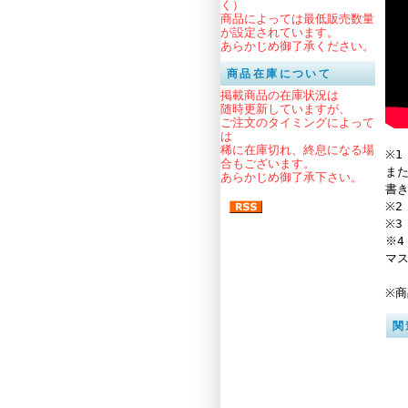
く）
商品によっては最低販売数量
が設定されています。
あらかじめ御了承ください。
商品在庫について
掲載商品の在庫状況は
随時更新していますが、
ご注文のタイミングによって
は
稀に在庫切れ、終息になる場
※
合もございます。
ま
あらかじめ御了承下さい。
書
※
※
※
マ
※
関