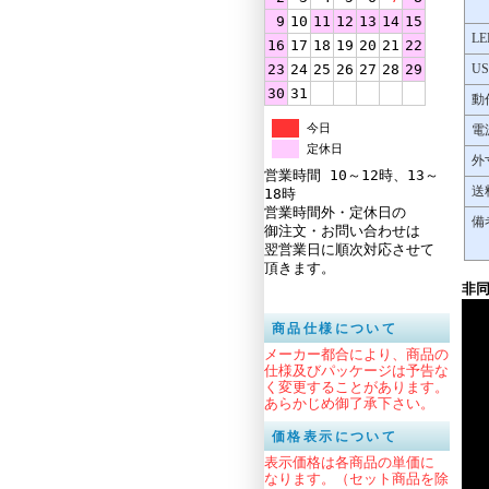
9
10
11
12
13
14
15
LE
16
17
18
19
20
21
22
23
24
25
26
27
28
29
U
30
31
動
今日
電
定休日
外
営業時間 10～12時、13～
送
18時
営業時間外・定休日の
備
御注文・お問い合わせは
翌営業日に順次対応させて
頂きます。
非
商品仕様について
メーカー都合により、商品の
仕様及びパッケージは予告な
く変更することがあります。
あらかじめ御了承下さい。
価格表示について
表示価格は各商品の単価に
なります。（セット商品を除