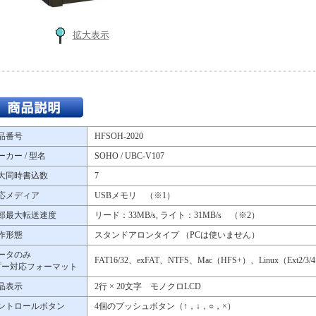
拡大表示
品番号
HFSOH-2020
ーカー / 型名
SOHO / UBC-V107
大同時書込数
7
応メディア
USBメモリ （※1）
部最大転送速度
リード：33MB/s, ライト：31MB/s （※2）
作形態
スタンドアロンタイプ （PCは使いません）
ータのみ
FAT16/32、exFAT、NTFS、Mac（HFS+）、Linux（Ext2/3/
ピー対応フォーマット
晶表示
2行 × 20文字 モノクロLCD
ントロールボタン
4個のプッシュボタン（↑，↓，○，×）