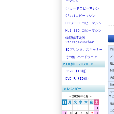
ーマシン
CFカードコピーマシン
CFastコピーマシン
HDD/SSD コピーマシン
M.2 SSD コピーマシン
物理破壊装置
StoragePuncher
商
3Dプリンタ、スキャナー
メ
その他 ハードウェア
最
MID別CD/DVD-R
対
CD-R (ID別)
内
DVD-R (ID別)
動
カレンダー
デ
＜
2026年8月
＞
コ
日
月
火
水
木
金
土
液
1
コ
2
3
4
5
6
7
8