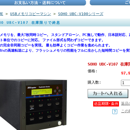
ME
>
USBメモリコピーマシン
>
SOHO UBC-V100シリーズ
HO UBC-V107 在庫限りで終息
Bメモリを、最大7枚同時コピー。 スタンドアローン、PC無しで動作、日本語対応、
ト単位でのコピーに対応。 ファイル形式を問わずコピーできます。
の完全非同期コピーを実現。 最も効率よくコピー作業を進められます。
MB/sの高速転送により、フラッシュメモリの性能をフルに生かした短時間コピーを実
SOHO UBC-V107 
価格:
97,
購入数:
返品
この