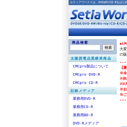
セティアワークスは、DVD±RやCD-Rを
商品検索
◆C
大変
の販
太陽誘電品質継承商品
---
CMCpro製品について
【夏
※令
CMCpro DVD-R
※休
CMCpro CD-R
※8
※お
記録メディア
※ご
業務用DVD-R
---
業務用CD-R
業務用BD-R
DVD-Rメディア