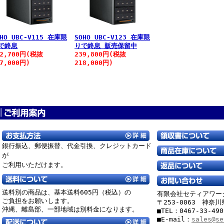
OHO UBC-V115 在庫限
SOHO UBC-V123 在庫限
で終息
りで終息 販売保留中
72,700円(税抜
239,800円(税抜
57,000円)
218,000円)
銀行振込、郵便振替、
代金引換、クレジットカード
が
ご利用いただけます。
送料別の商品は、基本送料605円（税込）の
有限会社セティアワー
ご負担をお願いします。
〒253-0063 神奈
沖縄、離島部、一部地域は別料金になります。
■TEL：0467-33-49
■E-mail：
sales@se