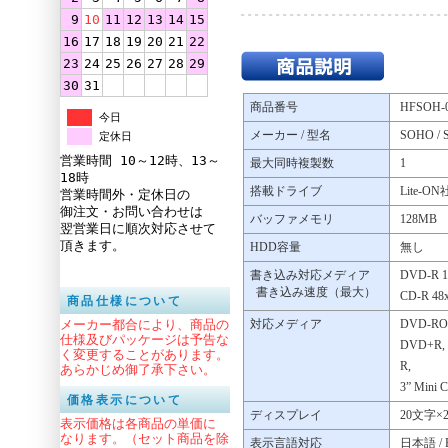
9
10
11
12
13
14
15
16
17
18
19
20
21
22
23
24
25
26
27
28
29
30
31
商品番号
HFSOH-
今日
メーカー / 型名
SOHO /
定休日
営業時間 10～12時、13～
最大同時複製数
1
18時
搭載ドライブ
Lite-ON
営業時間外・定休日の
御注文・お問い合わせは
バッファメモリ
128MB
翌営業日に順次対応させて
頂きます。
HDD容量
無し
書き込み対応メディア
DVD-R 1
書き込み速度（最大）
CD-R 48
商品仕様について
メーカー都合により、商品の
対応メディア
DVD-ROM
仕様及びパッケージは予告な
DVD+R, D
く変更することがあります。
R,
あらかじめ御了承下さい。
3” Mini 
価格表示について
ディスプレイ
20文字×
表示価格は各商品の単価に
なります。（セット商品を除
表示言語対応
日本語 / Eng