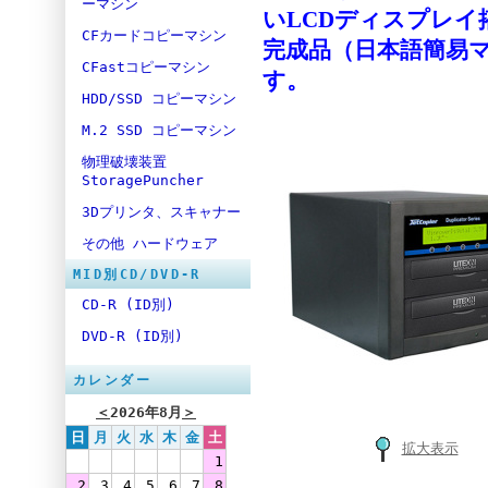
ーマシン
いLCDディスプレイ
CFカードコピーマシン
完成品（日本語簡易
CFastコピーマシン
す。
HDD/SSD コピーマシン
M.2 SSD コピーマシン
物理破壊装置
StoragePuncher
3Dプリンタ、スキャナー
その他 ハードウェア
MID別CD/DVD-R
CD-R (ID別)
DVD-R (ID別)
カレンダー
＜
2026年8月
＞
日
月
火
水
木
金
土
拡大表示
1
2
3
4
5
6
7
8