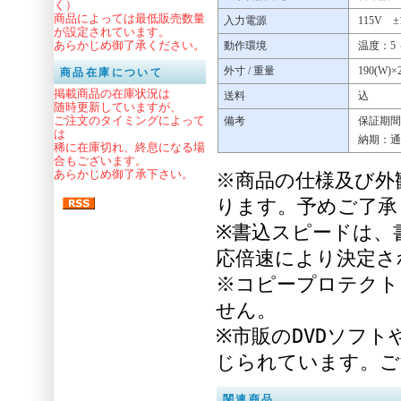
く）
商品によっては最低販売数量
入力電源
115V ±
が設定されています。
あらかじめ御了承ください。
動作環境
温度：5 
外寸 / 重量
190(W)×2
商品在庫について
掲載商品の在庫状況は
送料
込
随時更新していますが、
ご注文のタイミングによって
備考
保証期間
は
納期：通
稀に在庫切れ、終息になる場
合もございます。
あらかじめ御了承下さい。
※商品の仕様及び外
ります。予めご了承
※書込スピードは、
応倍速により決定さ
※コピープロテクト
せん。
※市販のDVDソフ
じられています。ご
関連商品