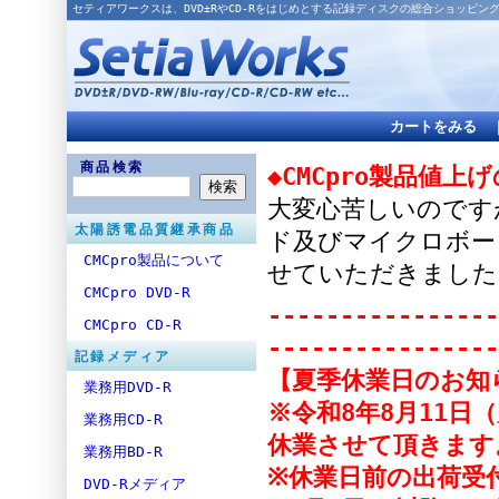
セティアワークスは、DVD±RやCD-Rをはじめとする記録ディスクの総合ショッピン
カートをみる
商品検索
◆CMCpro製品値上
大変心苦しいのですが
太陽誘電品質継承商品
ド及びマイクロボー
CMCpro製品について
せていただきました
CMCpro DVD-R
----------------
CMCpro CD-R
----------------
記録メディア
【夏季休業日のお知
業務用DVD-R
※令和8年8月11日
業務用CD-R
休業させて頂きます
業務用BD-R
※休業日前の出荷受付
DVD-Rメディア