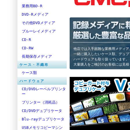
業務用BD-R
DVD-Rメディア
その他DVDメディア
ブルーレイメディア
CD-R
CD-RW
他店では入手困難な業務用メディア
一緒に購入したいケース類、デュプ
長期保存メディア
ハードウェアも取り扱っています。
大量購入をご検討のお客様には見積
ケース・不織布
ケース類
ハードウェア
CD/DVDレーベルプリンタ
ー
プリンター（消耗品）
CD/DVDデュプリケータ
Blu-rayデュプリケータ
USBメモリコピーマシン