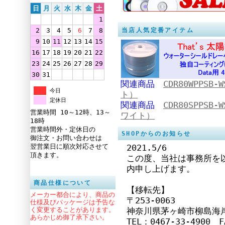
日
月
火
水
木
金
土
1
2
3
4
5
6
7
8
当店人気定番アイテム
9
10
11
12
13
14
15
16
17
18
19
20
21
22
23
24
25
26
27
28
29
30
31
関連商品
CDR80WPPS
今日
ト）
定休日
関連商品
CDR80SPPS
営業時間 10～12時、13～
ワイト）
18時
営業時間外・定休日の
SHOPからのお知らせ
御注文・お問い合わせは
翌営業日に順次対応させて
2021.5/6
頂きます。
この度、当社は事務所を
内申し上げます。
商品仕様について
【移転先】
メーカー都合により、商品の
〒253-0063
仕様及びパッケージは予告な
く変更することがあります。
神奈川県茅ヶ崎市柳島海岸
あらかじめ御了承下さい。
TEL：0467-33-4900 F