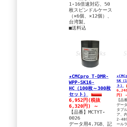
2017.5/2 HiDISC (
1-16倍速対応、50
VVVBR25JP50
枚スピンドルケース
2017.4/5 CMCpro
（×6個、×12個）、
T-CDR-WPP-50SB
T-D
台湾製。
2017.3.28 SOHO 
■送料込
2017.3.10 SOHO
過去のSHOPからのお知ら
16.07.31まで
13.07.31まで
12.07
まで
09.07.31まで
0
★CMCpro T-DMR-
★CMC
SK（
WPP-SK16-
ト）
HC（100枚～300枚
6,24
セット）
円) 
6,952円(税抜
【品番
データ
6,320円) ～
タブ
【品番】MCTYT-
ア、
0026
2-4
データ用4.7GB、記
ールラ