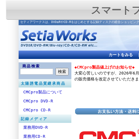
スマート
セティアワークスは、DVD±RやCD-Rをはじめとする記録ディスクの総合ショッピン
カートをみる
商品検索
◆CMCpro製品値上げのお知らせ◆
大変心苦しいのですが、2026年6
の販売価格を改定させていただきま
太陽誘電品質継承商品
CMCpro製品について
CMCpro DVD-R
CMCpro CD-R
記録メディア
業務用DVD-R
業務用CD-R