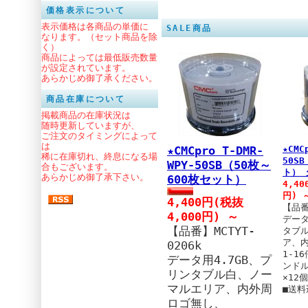
価格表示について
今後とも倍旧のご支援、
表示価格は各商品の単価に
SALE商品
なります。（セット商品を除
い申し上げます。
く）
商品によっては最低販売数量
2021.8/9 RiTEK PR
が設定されています。
あらかじめ御了承ください。
CDR-D80CG10SC
CDR-D
D80CG100
商品在庫について
2021.8/9 RiTEK PR
掲載商品の在庫状況は
DVDR-D47CG10SC
DVDR
随時更新していますが、
ご注文のタイミングによって
DVDR-D47CG100
は
★CMC
★CMCpro T-DMR-
2017.8/2 CMCpro
稀に在庫切れ、終息になる場
50S
WPY-50SB（50枚～
合もございます。
T-CDR-WPY-50SB
T-D
ト） 
あらかじめ御了承下さい。
600枚セット）
2017.6.21 HiDI
4,40
円) 
HDAT90N4P
4,400円(税抜
【品番
2017.5.24 AFIN
4,000円) ～
データ
2017.5/2 PREMIUM 
【品番】MCTYT-
タブ
HDVBE50NP5SC
ア、
0206k
2017.5/2 PREMIUM 
1-1
データ用4.7GB、プ
ンドル
HDVBE25NP10SC
HDVB
リンタブル白、ノー
×12
2017.5/2 PREMIUM H
マルエリア、内外周
■送料
HDVBR50RP10SC
HDVB
ロゴ無し、