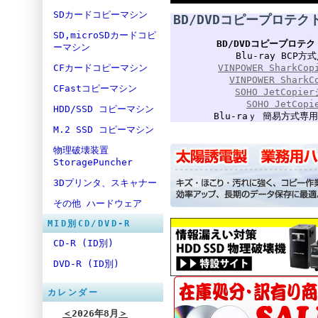
SDカードコピーマシン
BD/DVDコピープロテ
SD,microSDカードコピ
BD/DVDコピープロ
ーマシン
Blu-ray BCP
CFカードコピーマシン
VINPOWER SharkC
VINPOWER Shar
CFastコピーマシン
SOHO JetCopi
SOHO JetCo
HDD/SSD コピーマシン
Blu-raｙ 簡易方式
M.2 SSD コピーマシン
物理破壊装置
StoragePuncher
3Dプリンタ、スキャナー
その他 ハードウェア
MID別CD/DVD-R
CD-R (ID別)
DVD-R (ID別)
カレンダー
＜
2026年8月
＞