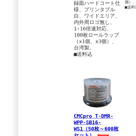
個）
録面ハードコート仕
■送料
様、プリンタブル
白、ワイドエリア、
内外周ロゴ無し、
1-16倍速対応、
100枚ロールラップ
（x1個、x3個）、
台湾製。
■送料込
CMCpro T-DMR-
WPP-SB16-
WS1（50枚～600枚
セット）