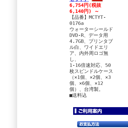
6,754円(税抜
6,140円) ～
【品番】MCTYT-
0176a
ウォーターシールド
DVD-R、データ用
4.7GB、プリンタブ
ル白、ワイドエリ
ア、内外周ロゴ無
し、
1-16倍速対応、50
枚スピンドルケース
（×1個、×2個、×3
個、×6個、×12
個）、台湾製。
■送料込