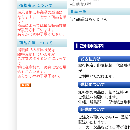
→自動搬送型
価格表示について
商品一覧
表示価格は各商品の単価に
なります。（セット商品を除
該当商品はありません
く）
商品によっては最低販売数量
が設定されています。
あらかじめ御了承ください。
商品在庫について
掲載商品の在庫状況は
随時更新していますが、
ご注文のタイミングによって
は
銀行振込、郵便振替、
代金引
稀に在庫切れ、終息になる場
が
合もございます。
あらかじめ御了承下さい。
ご利用いただけます。
送料別の商品は、基本送料60
ご負担をお願いします。
沖縄、離島部、一部地域は別
ご注文を頂いてから1～5営業
配送いたします。
メーカー欠品などで出荷が遅