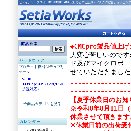
セティアワークスは、DVD±RやCD-Rをはじめとする記録ディスクの総合ショッピン
カートをみる
商品検索
◆CMCpro製品値上
大変心苦しいのですが
ハードウェア
ド及びマイクロボー
プロテクト機能付デュプリ
せていただきました
ケータ
SOHO
----------------
JetCopier（LAN/USB
接続対応）
----------------
【夏季休業日のお知
全商品カテゴリを見る
※令和8年8月11日
休業させて頂きます
カレンダー
※休業日前の出荷受付
＜
2026年8月
＞