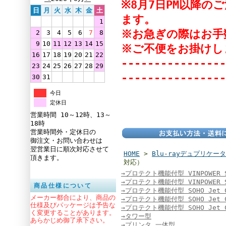
※8月7日PM以降
日
月
火
水
木
金
土
ます。
1
※お急ぎの際はお手
2
3
4
5
6
7
8
9
10
11
12
13
14
15
※ご不便をお掛けし
16
17
18
19
20
21
22
----------------
23
24
25
26
27
28
29
----------------
30
31
今日
定休日
営業時間 10～12時、13～
18時
営業時間外・定休日の
御注文・お問い合わせは
翌営業日に順次対応させて
HOME
>
Blu-rayデュプリケータ
頂きます。
対応）
→プロテクト機能付型 VINPOWER S
→プロテクト機能付型 VINPOWER S
商品仕様について
→プロテクト機能付型 SOHO Jet 
メーカー都合により、商品の
→プロテクト機能付型 SOHO Jet 
仕様及びパッケージは予告な
→プロテクト機能付型 SOHO Jet
く変更することがあります。
→タワー型
あらかじめ御了承下さい。
→プリンタ 一体型