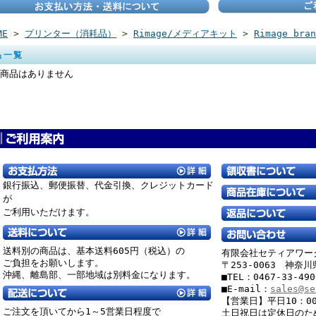
ME
>
プリンター（消耗品）
>
Rimage/メディアキット
>
Rimage bran
品一覧
商品はありません
銀行振込、郵便振替、
代金引換、クレジットカード
が
ご利用いただけます。
送料別の商品は、基本送料605円（税込）の
有限会社セティアワー
ご負担をお願いします。
〒253-0063 神奈
沖縄、離島部、一部地域は別料金になります。
■TEL：0467-33-49
■E-mail：
sales@se
【営業日】平日10：00
ご注文を頂いてから1～5営業日程度で
土日祝日は定休日のた