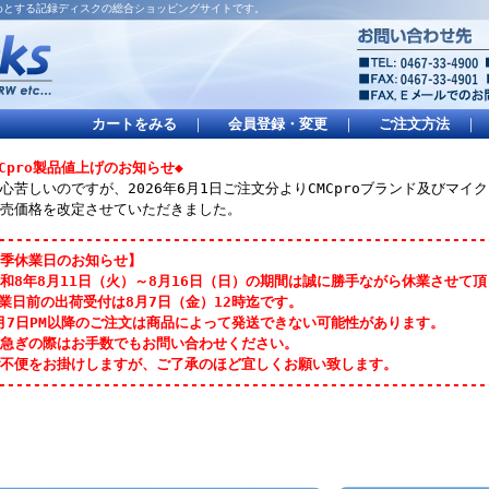
はじめとする記録ディスクの総合ショッピングサイトです。
カートをみる
｜
会員登録・変更
｜
ご注文方法
｜
MCpro製品値上げのお知らせ◆
心苦しいのですが、2026年6月1日ご注文分よりCMCproブランド及びマ
売価格を改定させていただきました。
--------------------------------------------------------
季休業日のお知らせ】
和8年8月11日（火）～8月16日（日）の期間は誠に勝手ながら休業させて
業日前の出荷受付は8月7日（金）12時迄です。
月7日PM以降のご注文は商品によって発送できない可能性があります。
急ぎの際はお手数でもお問い合わせください。
不便をお掛けしますが、ご了承のほど宜しくお願い致します。
--------------------------------------------------------