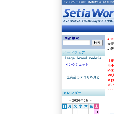
セティアワークスは、DVD±RやCD-Rを
商品検索
◆C
大変
の販
ハードウェア
---
Rimage brand medeia
【夏
インクジェット
※令
※休
※8
全商品カテゴリを見る
※お
※ご
---
カレンダー
＜
2026年8月
＞
日
月
火
水
木
金
土
1