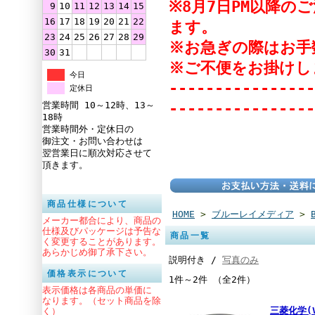
※8月7日PM以降
9
10
11
12
13
14
15
16
17
18
19
20
21
22
ます。
23
24
25
26
27
28
29
※お急ぎの際はお手
30
31
※ご不便をお掛けし
今日
----------------
定休日
----------------
営業時間 10～12時、13～
18時
営業時間外・定休日の
御注文・お問い合わせは
翌営業日に順次対応させて
頂きます。
商品仕様について
HOME
>
ブルーレイメディア
>
メーカー都合により、商品の
仕様及びパッケージは予告な
商品一覧
く変更することがあります。
あらかじめ御了承下さい。
説明付き /
写真のみ
価格表示について
1件～2件 （全2件）
表示価格は各商品の単価に
なります。（セット商品を除
三菱化学(V
く）