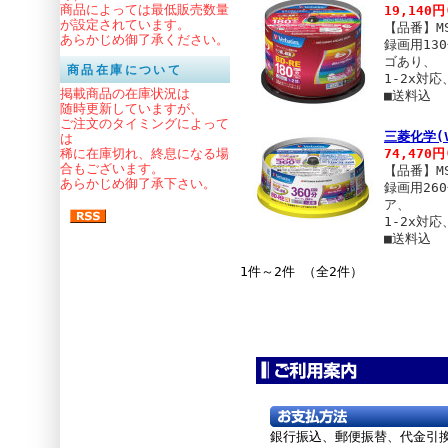
商品によっては最低販売数量
19,140円
が設定されています。
【品番】MS
あらかじめ御了承ください。
録画用13
ゴあり、
商品在庫について
1-2x対
掲載商品の在庫状況は
■送料込
随時更新していますが、
ご注文のタイミングによって
三菱化学(V
は
74,470円
稀に在庫切れ、終息になる場
合もございます。
【品番】MS
あらかじめ御了承下さい。
録画用26
ア、
1-2x対
■送料込
1件～2件 （全2件）
銀行振込、郵便振替、
代金引