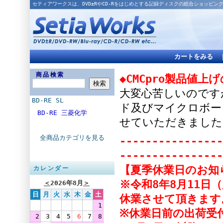
セティアワークスは、DVD±RやCD-Rをはじめとする記録ディスクの総合ショッピン
カートをみる
商品検索
◆CMCpro製品値上
大変心苦しいのですが
BD-RE SL
ド及びマイクロボー
BD-RE 三菱化学
せていただきました
全商品カテゴリを見る
----------------
----------------
【夏季休業日のお知
カレンダー
※令和8年8月11日
＜
2026年8月
＞
日
月
火
水
木
金
土
休業させて頂きます
1
※休業日前の出荷受付
2
3
4
5
6
7
8